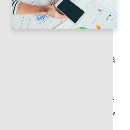
Nuestra experiencia
En
CORUS
hemos colaborado con
organizaciones de diferentes sectores en la
definición y diseño de
soluciones digitales
para ordenadores, tablets, smartphones y
devices,
soluciones conversacionales
para
asistentes virtuales como Alexa y Echo, y
soluciones de realidad aumentada
para