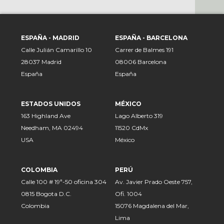
ESPAÑA - MADRID
ESPAÑA - BARCELONA
Calle Julián Camarillo 10
Carrer de Balmes 191
28037 Madrid
08006 Barcelona
España
España
ESTADOS UNIDOS
MÉXICO
163 Highland Ave
Lago Alberto 319
Needham, MA 02494
11520 CdMx
USA
México
COLOMBIA
PERÚ
Calle 100 # 19ª-50 oficina 304
Av. Javier Prado Oeste 757,
0815 Bogota D.C.
Ofi. 1004
Colombia
15076 Magdalena del Mar,
Lima